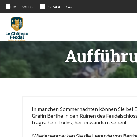
E-Mail-Kontakt
+32 84 41 13 42
Aufführu
In manchen Sommernächten können Sie bei E
Gräfin Berthe
in den
Ruinen des Feudalschlos
tragischen Todes, herumwandern sehen!
(Wieder)entdecken Sie die
Legende von Berth