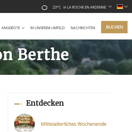
23°C
in LA ROCHE EN ARDENNE
BUCHEN
ANGEBOTE
IN UNSEREM UMFELD
NACHRICHTEN
on Berthe
Entdecken
Mittelalterliches Wochenende