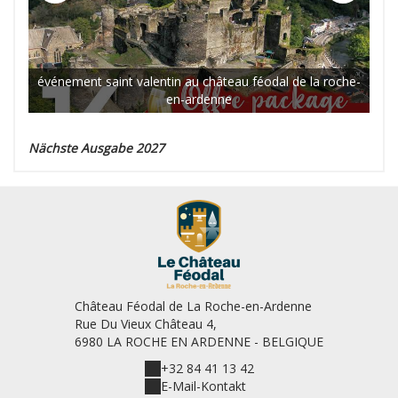
événement saint valentin au château féodal de la roche-
d
en-ardenne
Nächste Ausgabe 2027
Château Féodal de La Roche-en-Ardenne
Rue Du Vieux Château 4,
6980 LA ROCHE EN ARDENNE - BELGIQUE
+32 84 41 13 42
E-Mail-Kontakt