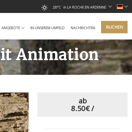
28°C
in LA ROCHE EN ARDENNE
BUCHEN
ANGEBOTE
IN UNSEREM UMFELD
NACHRICHTEN
it Animation
ab
8.50€
/