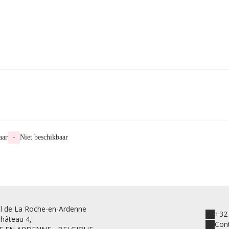
aar
-
Niet beschikbaar
l de La Roche-en-Ardenne
+32 
hâteau 4,
Con