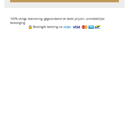
100% veilige reservering, gegarandeerd de beste prijzen, onmiddellijke
bevestiging
Beveiligde betaling via