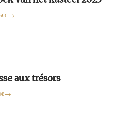
.50€
sse aux trésors
10€