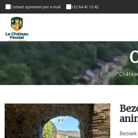
Contact opnemen per e-mail
+32 84 41 13 42
“Châtea
Bez
ani
Bezoek 