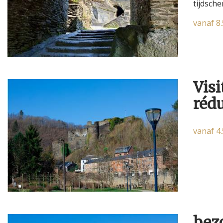
tijdsch
vanaf 8
Visi
rédu
vanaf 4
bez