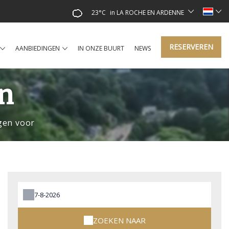
23°C
in LA ROCHE EN ARDENNE
RESERVEREN
AANBIEDINGEN
IN ONZE BUURT
NEWS
n
gen voor
ZOEKEN NAAR