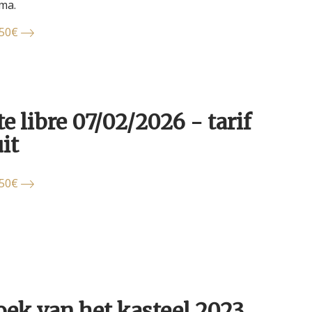
ema.
.50€
te libre 07/02/2026 - tarif
it
.50€
oek van het kasteel 2023