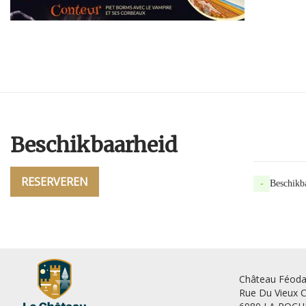
Beschikbaarheid
RESERVEREN
-
Beschikb
Château Féoda
Rue Du Vieux C