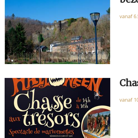
vanaf 6
Cha
vanaf 