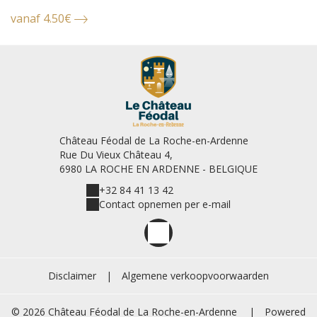
vanaf 4.50€
v
Château Féodal de La Roche-en-Ardenne
Rue Du Vieux Château 4,
6980 LA ROCHE EN ARDENNE - BELGIQUE
+32 84 41 13 42
Contact opnemen per e-mail
Disclaimer
|
Algemene verkoopvoorwaarden
© 2026 Château Féodal de La Roche-en-Ardenne
|
Powered